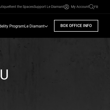
utique
Rent the Spaces
Support Le Diamant
My Account
FR
FAIRE
UNE
RECHERC
BOX OFFICE INFO
idelity Program
Le Diamant
AU