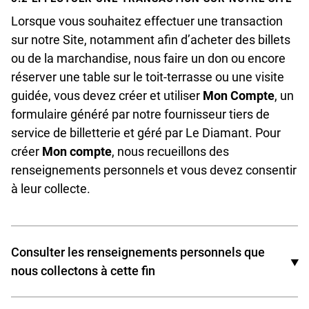
Lorsque vous souhaitez effectuer une transaction
Le nom de domaine de votre fournisseur d’accès
sur notre Site, notamment afin d’acheter des billets
Internet ;
ou de la marchandise, nous faire un don ou encore
réserver une table sur le toit-terrasse ou une visite
La date et l’heure de votre visite sur le Site ;
guidée, vous devez créer et utiliser
Mon Compte
, un
Les pages que vous consultez sur le Site ;
formulaire généré par notre fournisseur tiers de
service de billetterie et géré par Le Diamant. Pour
L’adresse du site web duquel vous accédez au
créer
Mon compte
, nous recueillons des
Site.
renseignements personnels et vous devez consentir
à leur collecte.
Consulter les renseignements personnels que
nous collectons à cette fin
Prénom ;