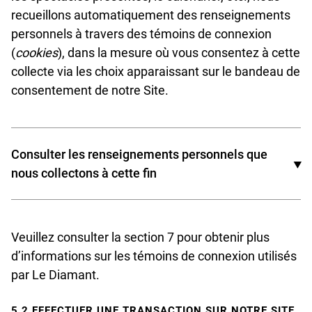
recueillons automatiquement des renseignements
personnels à travers des témoins de connexion
(
cookies
), dans la mesure où vous consentez à cette
collecte via les choix apparaissant sur le bandeau de
consentement de notre Site.
Consulter les renseignements personnels que
nous collectons à cette fin
Votre adresse IP ;
Veuillez consulter la section 7 pour obtenir plus
Le navigateur que vous utilisez (Google Chrome,
d’informations sur les témoins de connexion utilisés
Safari, Microsoft Edge, Mozilla Firefox, etc.) ;
par Le Diamant.
Votre système d’exploitation (Windows, Mac OS,
etc.) ;
5.2 EFFECTUER UNE TRANSACTION SUR NOTRE SITE