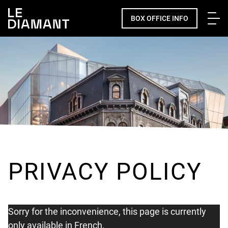
Me
BOX OFFICE INFO
Facebook
undefined
linkedin
undefined
twitter
undefined
Courriel
PRIVACY POLICY
Sorry for the inconvenience, this page is currently
only available in French.