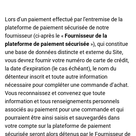
Nom ;
Lors d’un paiement effectué par l’entremise de la
Nom de l’entreprise ou de l’organisme (facultatif) ;
plateforme de paiement sécurisée de notre
fournisseur (ci-après le «
Fournisseur de la
Courriel ;
plateforme de paiement sécurisée
»), qui constitue
une base de données distincte et externe du Site,
Mot de passe ;
vous devrez fournir votre numéro de carte de crédit,
Adresse (obligatoire lors d’une transaction) ;
la date d’expiration (le cas échéant), le nom du
détenteur inscrit et toute autre information
Téléphone ;
nécessaire pour compléter une commande d’achat.
Vous reconnaissez et convenez que toute
Date de naissance (facultatif) ;
information et tous renseignements personnels
Genre ;
associés au paiement pour une commande et qui
pourraient être ainsi saisis et sauvegardés dans
Langue préférée.
votre compte sur la plateforme de paiement
sécurisée seront alors détenus par le Fournisseur de