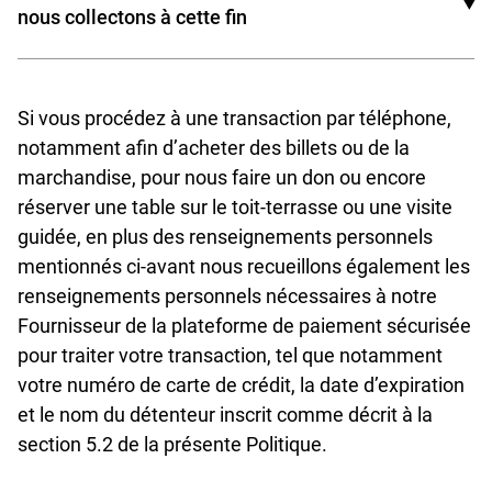
décidez, de votre propre initiative, de nous
nous collectons à cette fin
divulguer qui aurait un lien avec votre location
d’espaces.
Prénom ;
Si vous procédez à une transaction par téléphone,
Nom ;
notamment afin d’acheter des billets ou de la
Nom de l’entreprise ou de l’organisme (facultatif) ;
marchandise, pour nous faire un don ou encore
réserver une table sur le toit-terrasse ou une visite
Courriel ;
guidée, en plus des renseignements personnels
mentionnés ci-avant nous recueillons également les
Téléphone.
renseignements personnels nécessaires à notre
Fournisseur de la plateforme de paiement sécurisée
pour traiter votre transaction, tel que notamment
votre numéro de carte de crédit, la date d’expiration
et le nom du détenteur inscrit comme décrit à la
section 5.2 de la présente Politique.