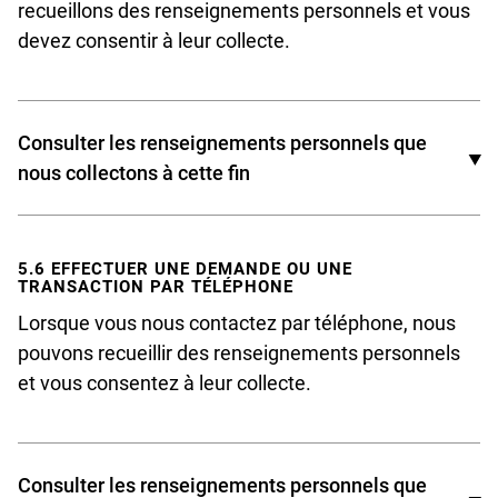
recueillons des renseignements personnels et vous
devez consentir à leur collecte.
L’emploi ou la catégorie d’emploi à laquelle vous
désirez postuler ;
Les renseignements personnels contenus dans le
Consulter les renseignements personnels que
Curriculum Vitae (C.V.) et la lettre de présentation
nous collectons à cette fin
que vous nous transmettez ;
Prénom ;
Tout autre renseignement personnel que vous
décidez, de votre propre initiative, de nous
5.6 EFFECTUER UNE DEMANDE OU UNE
Nom ;
TRANSACTION PAR TÉLÉPHONE
divulguer qui aurait un lien avec votre demande
Lorsque vous nous contactez par téléphone, nous
d’emploi.
Nom de l’entreprise ou de l’organisme (facultatif) ;
pouvons recueillir des renseignements personnels
Courriel ;
et vous consentez à leur collecte.
Téléphone (facultatif) ;
Tout autre renseignement personnel que vous
Consulter les renseignements personnels que