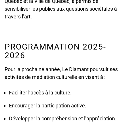
n
Québec et la Ville de Québec, a permis de
d
sensibiliser les publics aux questions sociétales à
e
travers l’art.
f
i
n
PROGRAMMATION 2025-
e
2026
d
Pour la prochaine année, Le Diamant poursuit ses
activités de médiation culturelle en visant à :
Faciliter l’accès à la culture.
Encourager la participation active.
Développer la compréhension et l’appréciation.