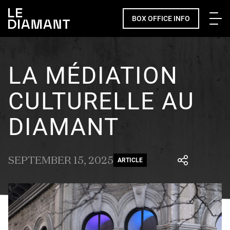
Me
BOX OFFICE INFO
LA MÉDIATION
CULTURELLE AU
DIAMANT
SEPTEMBER 15, 2025
ARTICLE
Facebook
undefined
linkedin
undefined
twitter
undefined
Courriel