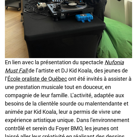
En lien avec la présentation du spectacle
Nufonia
Must Fall
de l’artiste et DJ Kid Koala, des jeunes de
u
l’
École oraliste de Québec
ont été invités à assister à
n
une prestation musicale tout en douceur, en
d
compagnie de leur famille. L’activité, adaptée aux
e
besoins de la clientèle sourde ou malentendante et
f
animée par Kid Koala, leur a permis de vivre une
i
expérience artistique unique. Dans l’environnement
n
contrôlé et serein du Foyer BMO, les jeunes ont
e
laissé aller leur créativité en réalisant des dessins