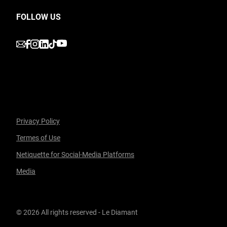
FOLLOW US
undefined
undefined
undefined
undefined
undefined
Privacy Policy
Termes of Use
Netiquette for Social-Media Platforms
Media
© 2026 All rights reserved - Le Diamant