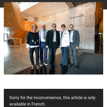
Facebook
undefined
linkedin
undefined
twitter
undefined
Courriel
Sorry for the inconvenience, this article is only
available in French.