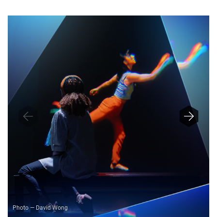
E
F
I
N
E
D
Photo — David Wong