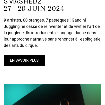
SMASHED2
27— 29 JUIN 2024
9 artistes, 80 oranges, 7 pastèques ! Gandini
Juggling ne cesse de réinventer et de vivifier l’art de
la jonglerie. Ils introduisent le langage dansé dans
leur approche narrative sans renoncer à l’espièglerie
des arts du cirque.
EN SAVOIR PLUS
U
N
D
E
F
I
N
E