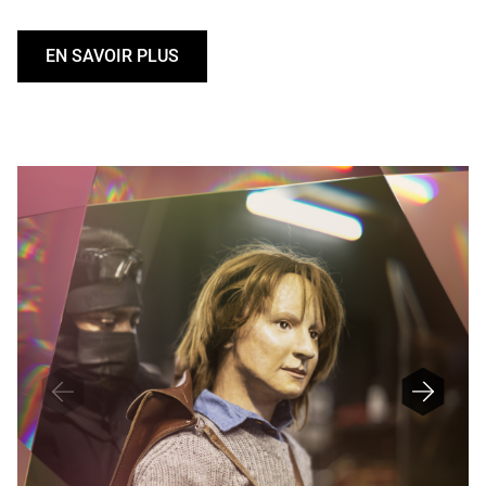
EN SAVOIR PLUS
U
N
D
E
F
I
N
E
D