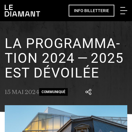
Me
INFO BILLETTERIE
LA PROGRAMMA­­­­­­­
TION 2024 — 2025
EST DÉVOILÉE
15 MAI 2024
COMMUNIQUÉ
Facebook
undefined
linkedin
undefined
twitter
undefined
Courriel