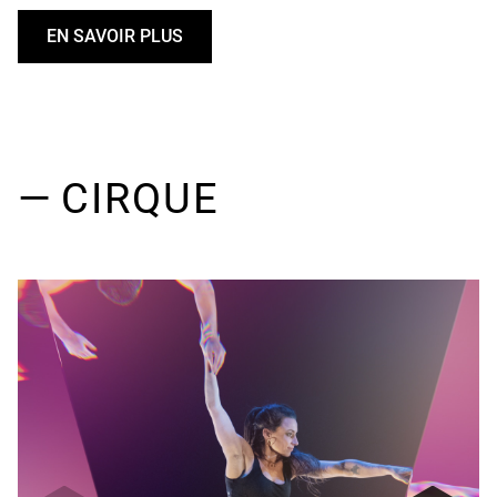
EN SAVOIR PLUS
U
N
D
E
F
I
— CIRQUE
N
E
D