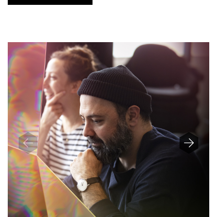
N
D
E
F
I
N
E
D