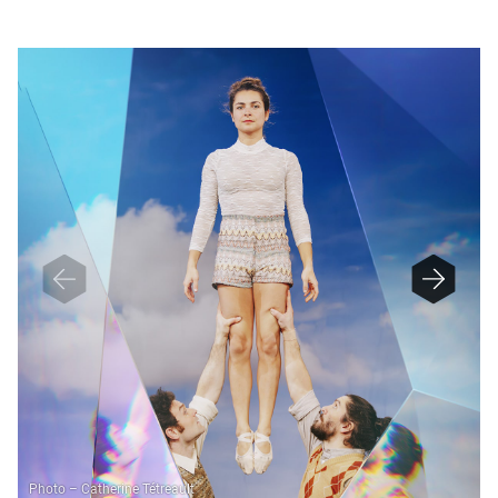
E
F
I
N
E
D
Photo – Catherine Tétreault