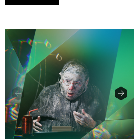
U
N
D
E
F
I
N
E
D