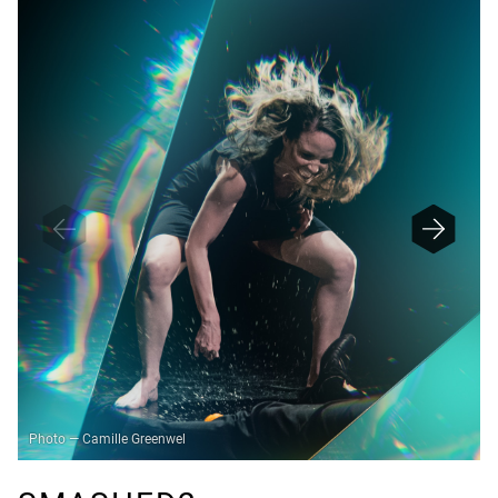
F
I
N
E
D
Photo — Camille Greenwel