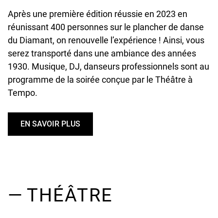
Après une première édition réussie en 2023 en
réunissant 400 personnes sur le plancher de danse
du Diamant, on renouvelle l’expérience ! Ainsi, vous
serez transporté dans une ambiance des années
1930. Musique, DJ, danseurs professionnels sont au
programme de la soirée conçue par le Théâtre à
Tempo.
EN SAVOIR PLUS
U
N
D
E
F
I
— THÉÂTRE
N
E