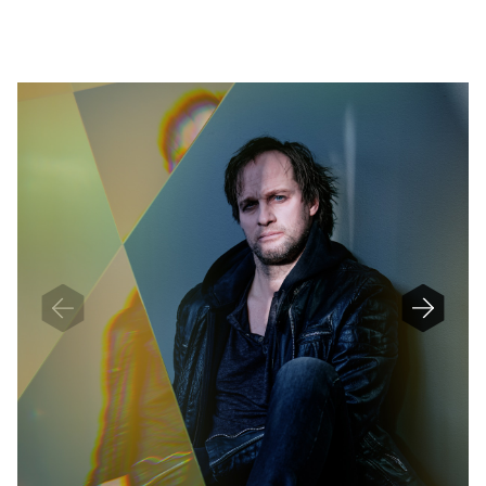
N
D
E
F
I
N
E
D