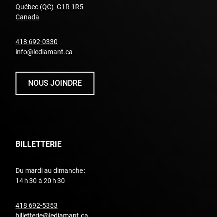
Québec (QC) G1R 1R5
undefined
Canada
undefined
418 692-0330
info@lediamant.ca
NOUS JOINDRE
BILLETTERIE
Du mardi au dimanche :
14 h 30 à 20 h 30
undefined
418 692-5353
billetterie@lediamant.ca