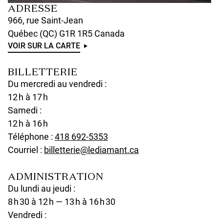
ADRESSE
966, rue Saint-Jean
Québec (QC) G1R 1R5 Canada
VOIR SUR LA CARTE
U
N
BILLETTERIE
D
Du mercredi au vendredi :
E
12 h à 17 h
F
I
Samedi :
N
12 h à 16 h
E
u
Téléphone :
418 692-5353
D
n
Courriel :
billetterie@lediamant.ca
d
ADMINISTRATION
e
Du lundi au jeudi :
f
8 h 30 à 12 h — 13 h à 16 h 30
i
Vendredi :
n