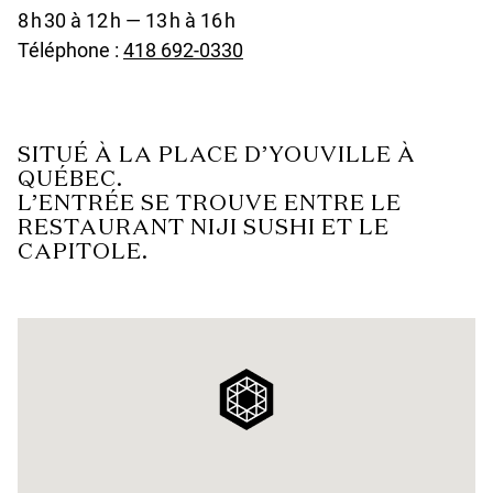
8 h 30 à 12 h — 13 h à 16 h
e
u
Téléphone :
418 692-0330
d
n
d
e
SITUÉ À LA PLACE D’YOUVILLE À
f
QUÉBEC.
i
L’ENTRÉE SE TROUVE ENTRE LE
RESTAURANT NIJI SUSHI ET LE
n
CAPITOLE.
e
d