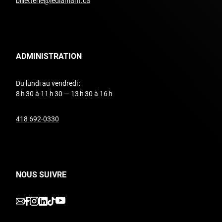
billetterie@lediamant.ca
ADMINISTRATION
Du lundi au vendredi :
8 h 30 à 11 h 30 — 13 h 30 à 16 h
undefined
418 692-0330
NOUS SUIVRE
undefined
undefined
undefined
undefined
undefined