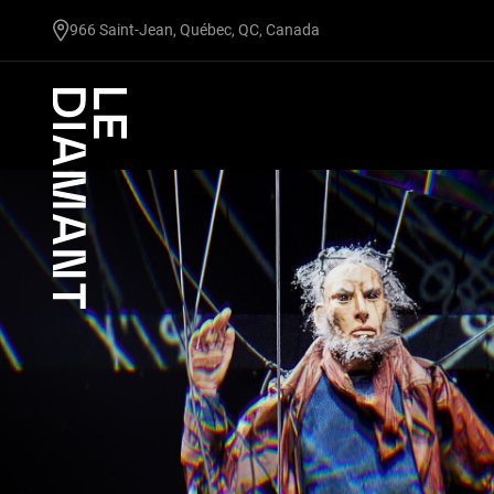
undefined
966 Saint-Jean, Québec, QC, Canada
Facebook
undefined
linkedin
undefined
twitter
undefined
Courriel