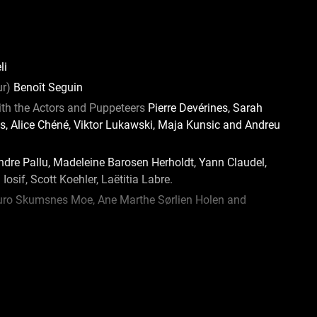
li
ur)
Benoît Seguin
ith the Actors and Puppeteers
Pierre Devérines, Sarah
os, Alice Chéné, Viktor Lukawski, Maja Kunsic and Andreu
dre Pallu, Madeleine Barosen Herholdt, Yann Claudel,
Iosif, Scott Koehler, Laëtitia Labre.
ro Skumsnes Moe, Ane Marthe Sørlien Holen and
ina Borisova, Yngvild Aspeli, Manon Dublanc, Sebastien
h Holager Lund
 et Vincent Loubière
ffet