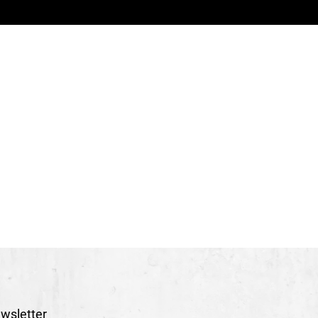
oreau
i
incent Loubière ou Morgane Rousseau
o Masson, Pierre Hubert ou Emilie Delforce
phaël Barani, Simon Masson ou Sarah Meunier-
jamin Dupuis, Xavier Lescat ou Margot Bosche
eation)
Pierre Tual
himonnier
ution Director
Claire Costa
aure Doucet et Gaedig Bonabesse
ution Officer
Noémie Jorez
Rana (NO) - Figurteatret i Nordland (Nordland Visual
wsletter