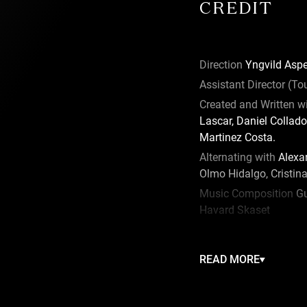
CREDIT
Direction
Yngvild Aspe
Assistant Director (To
Created and Written w
Lascar, Daniel Collad
Martinez Costa.
Alternating with
Alexan
Olmo Hidalgo, Cristina 
Music Composition
Gu
Havard Skaset
Puppet Fabrication
Pol
Puech, Elise Nicod
READ MORE
Scenography
Elisabet
Lighting
Xavier Lescat
Video
David Lejard-Ru