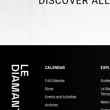
DISCOVER ALL
CALENDAR
EXP
Full Calendar
Guided
Show
Le Di
Terra
Events and Activities
News
Archives