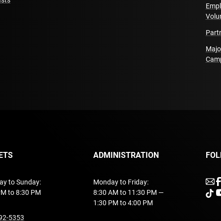
sts
Kulturrådet / Arts Cou
Empl
DRAC and Région Bour
Volu
Conseil Général du Va
Part
Manufacture d'Utopies
Majo
Cam
ETS
ADMINISTRATION
FOL
u
ay to Sunday:
Monday to Friday:
PM to 8:30 PM
8:30 AM to 11:30 PM —
unde
u
1:30 PM to 4:00 PM
undefined
92-5353