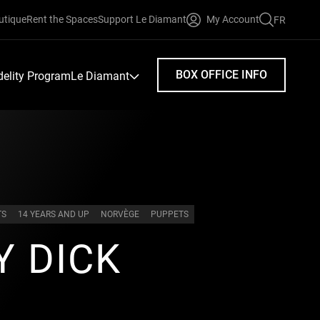
utique
Rent the Spaces
Support Le Diamant
My Account
FR
FAIRE
UNE
RECHERC
BOX OFFICE INFO
idelity Program
Le Diamant
TS
14 YEARS AND UP
NORVÈGE
PUPPETS
 DICK