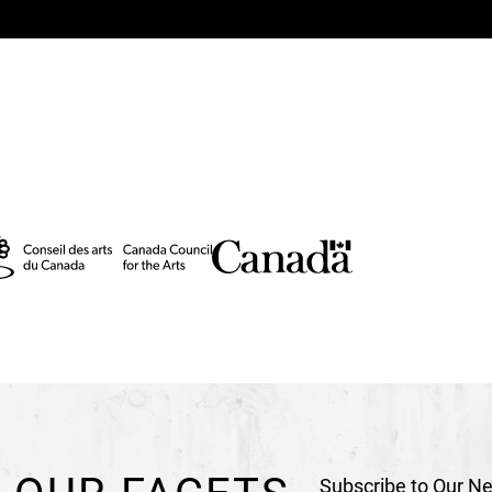
Costumes
Benjamin M
Sound
Raphaël Baran
Lighting Technicians
V
Video Technicians
Hug
Sound Technicians
Ra
Schoenacker
Stage Technicians
Ben
Assistant Director (Cr
Dramaturge
Pauline T
Production and Distrib
Administration
Anne-L
Production and Distrib
CO-PRODUCTIONS
Nordland Teater, Mo I 
Subscribe to Our Ne