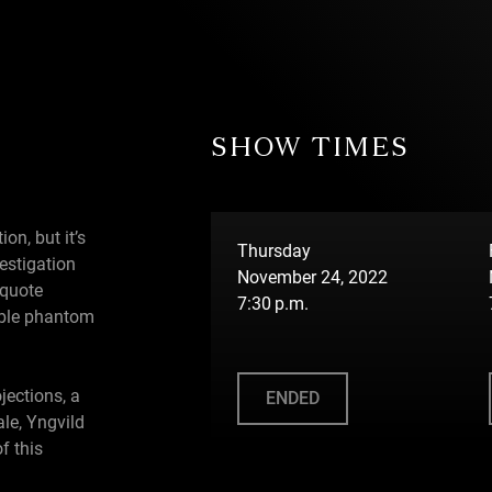
SHOW TIMES
on, but it’s
Thursday
estigation
November 24, 2022
 quote
7:30 p.m.
pable phantom
jections, a
ENDED
le, Yngvild
f this