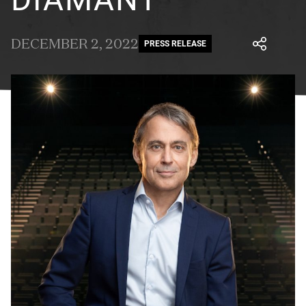
DECEMBER 2, 2022
PRESS RELEASE
Facebook
undefined
linkedin
undefined
twitter
undefined
Courriel