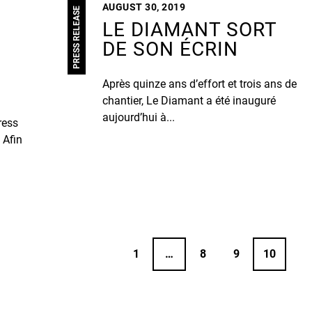
AUGUST 30, 2019
PRESS RELEASE
LE DIAMANT SORT
DE SON ÉCRIN
Après quinze ans d’effort et trois ans de
chantier, Le Diamant a été inauguré
aujourd’hui à...
ress
 Afin
1
…
8
9
10
POSTS
PAGIN