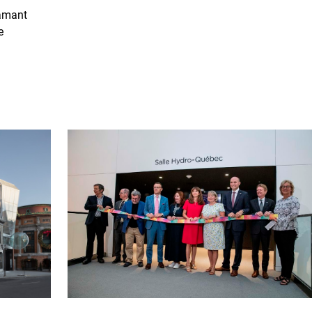
iamant
e