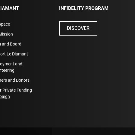
DIAMANT
INFIDELITY PROGRAM
Space
DISCOVER
Mission
 and Board
ort Le Diamant
oyment and
nteering
ners and Donors
r Private Funding
paign