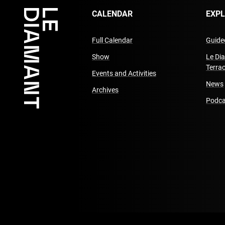
CALENDAR
EXP
Full Calendar
Guided
Show
Le Di
Terra
Events and Activities
News
Archives
Podca