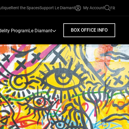
utique
Rent the Spaces
Support Le Diamant
My Account
FR
FAIRE
UNE
RECHERC
BOX OFFICE INFO
idelity Program
Le Diamant