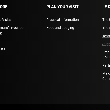
LORE
PLAN YOUR VISIT
LE 
 Visits
Practical Information
The 
amant’s Rooftop
Food and Lodging
The 
ce
Team
Supp
sts
Empl
Volu
Part
Majo
Cam