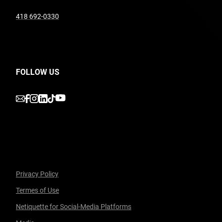
undefined
418 692-0330
FOLLOW US
undefined
undefined
undefined
undefined
undefined
Privacy Policy
Termes of Use
Netiquette for Social-Media Platforms