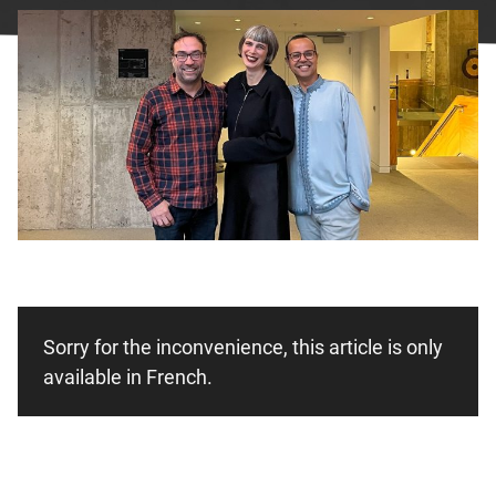
Facebook
undefined
linkedin
undefined
twitter
undefined
Courriel
Sorry for the inconvenience, this article is only
available in French.