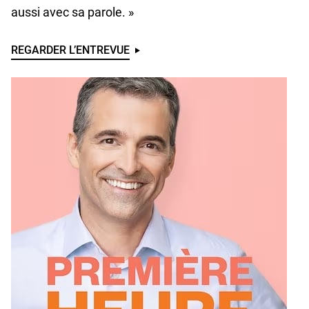
aussi avec sa parole. »
REGARDER L’ENTREVUE
U
N
D
E
F
I
N
E
D