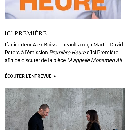
ICI PREMIÈRE
L’animateur Alex Boissonneault a reçu Martin-David
Peters à l’émission
Première Heure
d’Ici Première
afin de discuter de la pièce
M’appelle Mohamed Ali
.
ÉCOUTER L’ENTREVUE
U
N
D
E
F
I
N
E