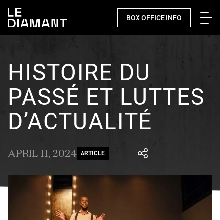
Me
BOX OFFICE INFO
HISTOIRE DU
PASSÉ ET LUTTES
D’ACTUALITÉ
APRIL 11, 2024
ARTICLE
Facebook
undefined
linkedin
undefined
twitter
undefined
Courriel