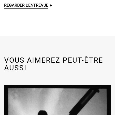
REGARDER L’ENTREVUE
U
N
D
E
F
I
N
E
D
VOUS AIMEREZ PEUT-ÊTRE
AUSSI