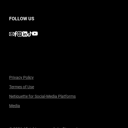
FOLLOW US
undefined
undefined
undefined
undefined
undefined
Privacy Policy
Termes of Use
Netiquette for Social-Media Platforms
Media