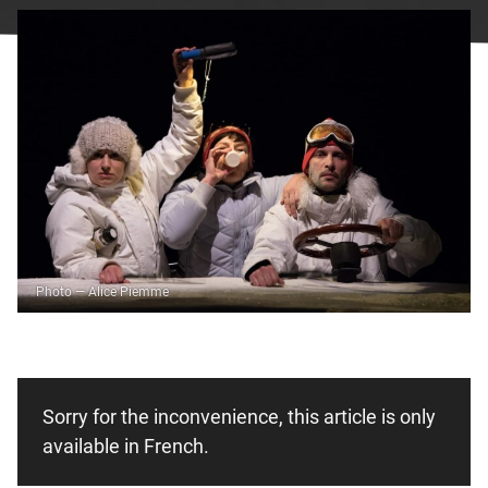
Facebook
undefined
linkedin
undefined
twitter
undefined
Courriel
Photo — Alice Piemme
Sorry for the inconvenience, this article is only
available in French.