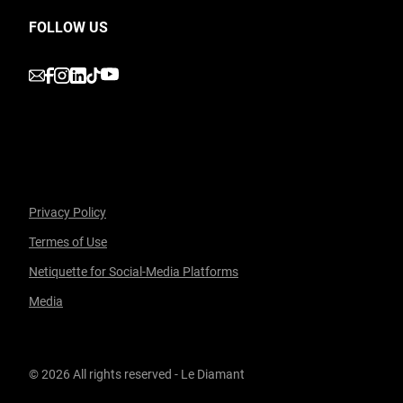
FOLLOW US
undefined
undefined
undefined
undefined
undefined
Privacy Policy
Termes of Use
Netiquette for Social-Media Platforms
Media
© 2026 All rights reserved - Le Diamant