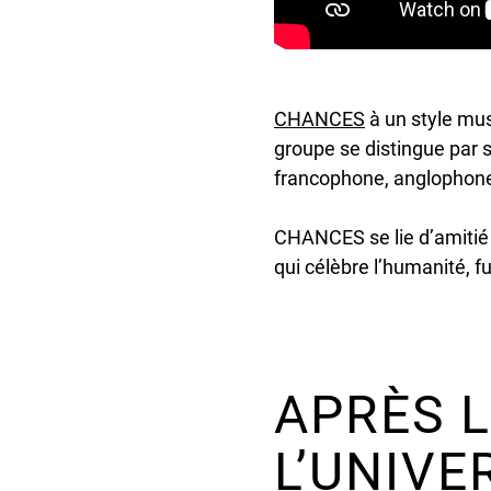
undefined
CHANCES
à un style mus
groupe se distingue par 
francophone, anglophone
CHANCES se lie d’amitié
qui célèbre l’humanité, f
APRÈS L
L’UNIVE