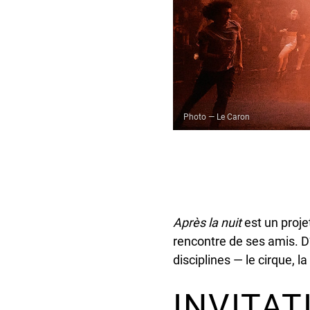
Photo — Le Caron
Après la nuit
est un projet
rencontre de ses amis. D’
disciplines — le cirque,
INVITAT