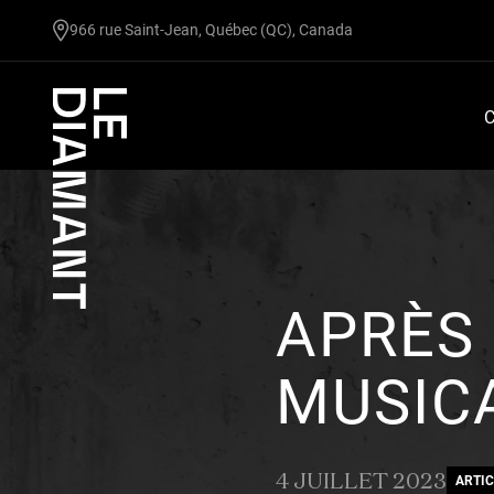
undefined
966 rue Saint-Jean, Québec (QC), Canada
C
APRÈS 
MUSIC
4 JUILLET 2023
ARTIC