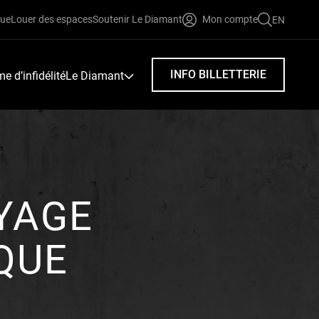
que
Louer des espaces
Soutenir Le Diamant
Mon compte
EN
FAIRE
UNE
RECHERC
INFO BILLETTERIE
 d’infidélité
Le Diamant
OYAGE
QUE