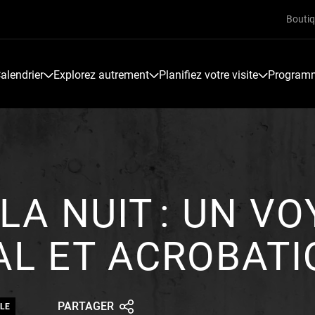
Bouti
alendrier
Explorez autrement
Planifiez votre visite
Programme
LA NUIT : UN V
AL ET ACROBATI
PARTAGER
LE