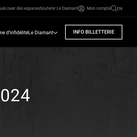
que
Louer des espaces
Soutenir Le Diamant
Mon compte
EN
FAIRE
UNE
RECHERC
INFO BILLETTERIE
 d’infidélité
Le Diamant
2024