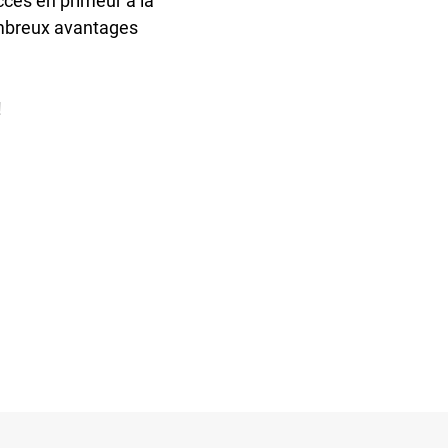
cès en primeur à la
ombreux avantages
!