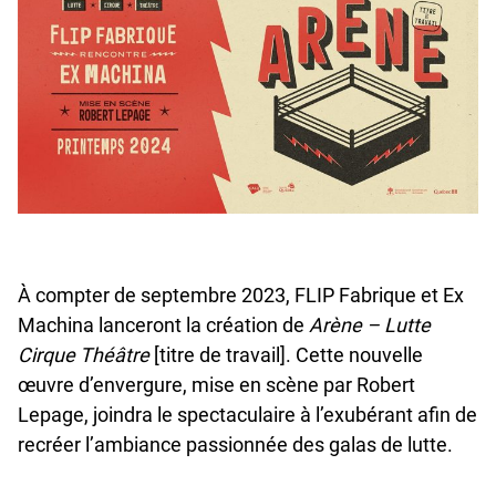
Facebook
undefined
linkedin
undefined
twitter
undefined
Courriel
À compter de septembre 2023, FLIP Fabrique et Ex
Machina lanceront la création de
Arène
– Lutte
Cirque Théâtre
[titre de travail]. Cette nouvelle
œuvre d’envergure, mise en scène par Robert
Lepage, joindra le spectaculaire à l’exubérant afin de
recréer l’ambiance passionnée des galas de lutte.