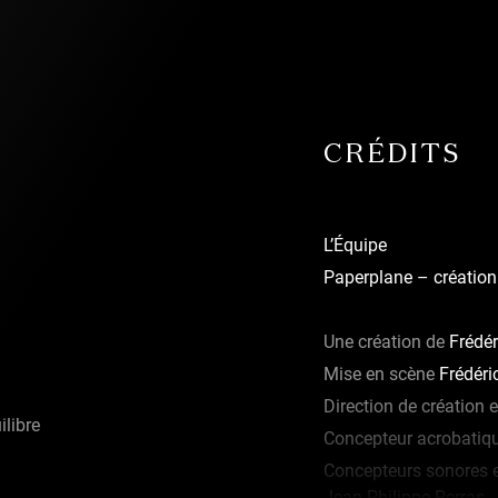
CRÉDITS
L’Équipe
Paperplane – création
Une création de
Frédér
Mise en scène
Frédéri
Direction de création 
ilibre
Concepteur acrobatiq
Concepteurs sonores 
Jean-Philippe Perras