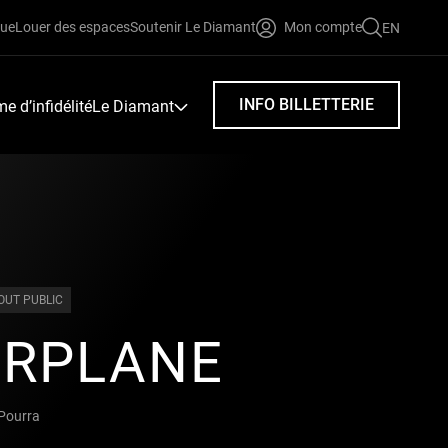
que
Louer des espaces
Soutenir Le Diamant
Mon compte
EN
FAIRE
UNE
RECHERC
INFO BILLETTERIE
 d’infidélité
Le Diamant
OUT PUBLIC
ERPLANE
Pourra