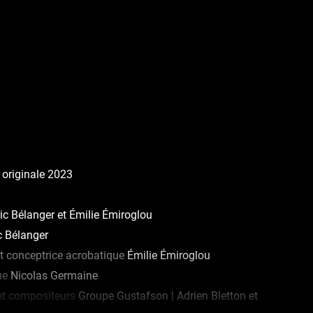
 originale 2023
ic Bélanger et Émilie Émiroglou
c Bélanger
et conceptrice acrobatique
Émilie Émiroglou
ue
Nicolas Germaine
et compositeurs
Groupe Gustafson | Adrien Bletton et