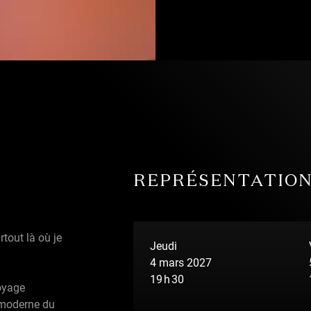
Photo — Frédéric Langevin
REPRÉSENTATIO
rtout là où je
Jeudi
4 mars 2027
19 h 30
oyage
e moderne du