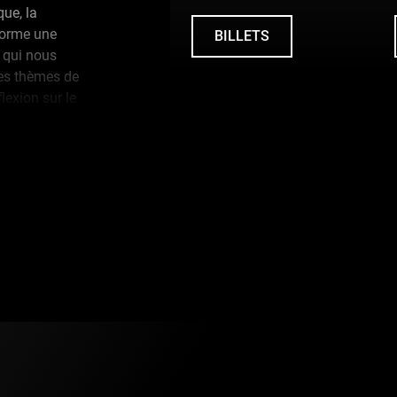
que, la
 forme une
BILLETS
UNDEFINED
s qui nous
les thèmes de
lexion sur le
 les mémoires
uvenirs
 POURRA
 compagnie
l
 limites afin
Veuillez accepter l’utilisation des témoins (cookies) 
visionner la vidéo.