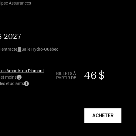
llipse Assurances
S 2027
 entracte
Salle Hydro-Québec
Les Amants du Diamant
46 $
BILLETS À
 et moins
PARTIR DE
les étudiants
ACHETER