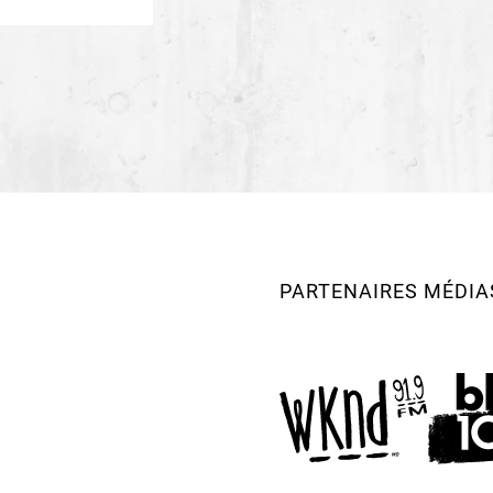
Mise en scène
Frédéri
Direction de création,
Corinne Pierre
Direction technique et
Lumière
Nicolas Desc
Costumes
Sarah Balle
Direction musicale
Gus
Régisseur son
Jean-Fr
PARTENAIRES MÉDIA