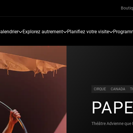
Bouti
alendrier
Explorez autrement
Planifiez votre visite
Programme
CIRQUE
CANADA
T
PAP
Théâtre Advienne que 