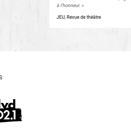
c Bélanger
à l’honneur. »
 acrobatie et production, assistante à la mise en scène
JEU, Revue de théâtre
 adaptation éclairage
Michel Bisson
oteaux
ux
tafson | Adrien Bolton
ançois Léger
S