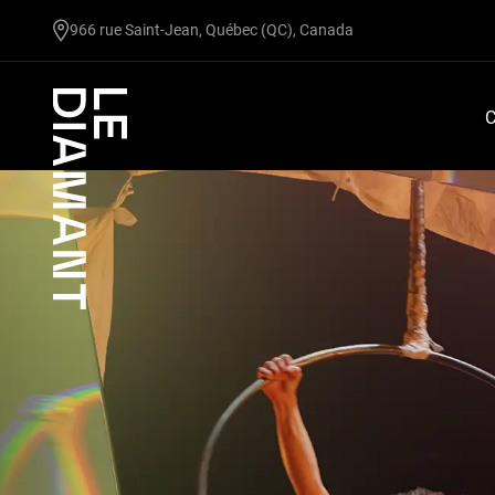
undefined
966 rue Saint-Jean, Québec (QC), Canada
Facebook
undefined
linkedin
undefined
twitter
undefined
Courriel
C