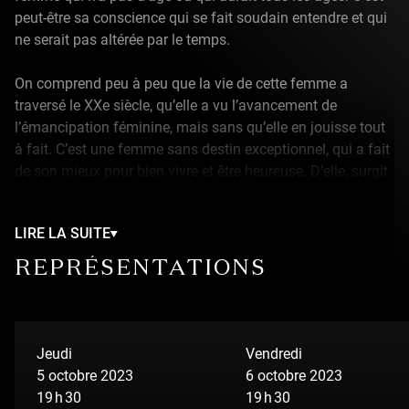
peut-être sa conscience qui se fait soudain entendre et qui
ne serait pas altérée par le temps.
On comprend peu à peu que la vie de cette femme a
traversé le XXe siècle, qu’elle a vu l’avancement de
l’émancipation féminine, mais sans qu’elle en jouisse tout
à fait. C’est une femme sans destin exceptionnel, qui a fait
de son mieux pour bien vivre et être heureuse. D’elle, surgit
soudain une voix jamais entendue auparavant, une lame
de fond qui réanime autrement certains moments de son
LIRE LA SUITE
existence.
REPRÉSENTATIONS
Cette mémoire réactualisée en un souffle déferlant prend
appui sur un cadre avec lequel elle avait ordonné sa vie. Ce
sont les dix commandements, non pas de Dieu, mais de
Dorothy Dix, une chroniqueuse américaine qui dispensait
Jeudi
Vendredi
ses recettes et conseils de bonheur dans le journal.
Les dix
5 octobre 2023
6 octobre 2023
commandements pour être heureuse
de Dorothy Dix, qui
19 h 30
19 h 30