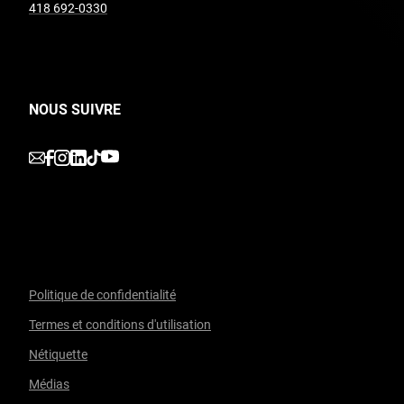
undefined
418 692-0330
NOUS SUIVRE
undefined
undefined
undefined
undefined
undefined
Politique de confidentialité
Termes et conditions d'utilisation
Facebook
undefined
linkedin
undefined
twitter
undefined
Courriel
Nétiquette
Médias