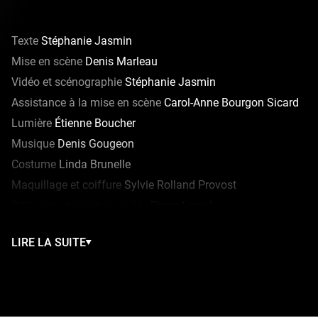
Texte
Stéphanie Jasmin
Mise en scène
Denis Marleau
Vidéo et scénographie
Stéphanie Jasmin
Assistance à la mise en scène
Carol-Anne Bourgon Sicard
Lumière
Étienne Boucher
Musique
Denis Gougeon
Costume
Linda Brunelle
Maquillage et coiffure
Sylvie Rolland Provost
Diffusion et montage vidéo
Pierre Laniel
Design sonore
François Thibault
LIRE LA SUITE
Assistance au décor
Marine Plasse
Direction de production et technique
Mélissa Perron
Une production d'UBU compagnie de création
En coproduction avec Espace GO et le Théâtre national de