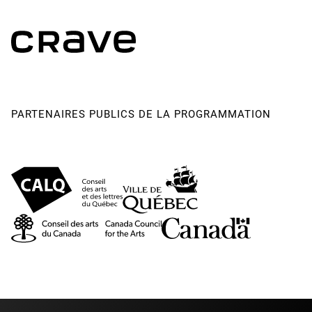
ayant participé à Knitted Peace et à la préproduction au fil
des années.
La reprise de Knitting Peace est une collaboration avec
Borås Stadsteater en 2022
PARTENAIRES PUBLICS DE LA PROGRAMMATION
Avec le soutien de
l’Office suédois des arts, de la Région de
Stockholm, de la ville de Stockholm et de la municipalité
de Botkyrka
Cirkus Cirkör est soutenu par
la municipalité de Botkyrka, le
Conseil des arts de la Suède, la région de Stockholm et le
conseil du comté de Stockholm
Équipe de tournée (2027)
Gréeur / technicien
Ariellah Winther