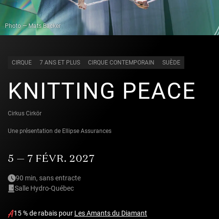
Photo — Mats Bäcker
CIRQUE
7 ANS ET PLUS
CIRQUE CONTEMPORAIN
SUÈDE
KNITTING PEACE
Cirkus Cirkör
Une présentation de Ellipse Assurances
5 — 7 FÉVR. 2027
90 min, sans entracte
Salle Hydro-Québec
15 % de rabais pour
Les Amants du Diamant