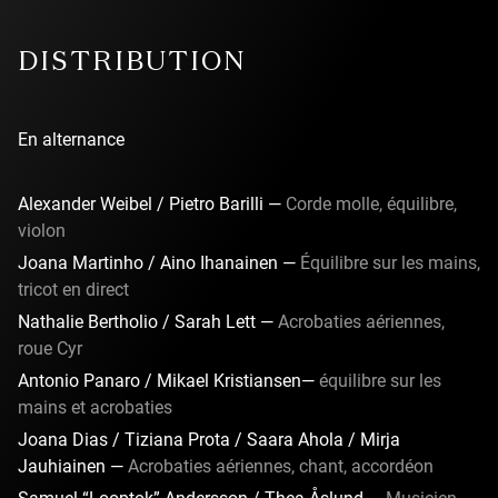
la diversité et les limites des arts du cirque. Elle agit
comme une plateforme où différentes pratiques artistiques
DISTRIBUTION
s’épanouissent et surprennent. En collaboration avec de
nombreux partenaires, le cirque devient un levier pour
élever et inspirer les individus.
En alternance
Alexander Weibel / Pietro Barilli —
Corde molle, équilibre,
violon
Joana Martinho / Aino Ihanainen —
Équilibre sur les mains,
tricot en direct
Nathalie Bertholio / Sarah Lett —
Acrobaties aériennes,
roue Cyr
Antonio Panaro / Mikael Kristiansen—
équilibre sur les
mains et acrobaties
Joana Dias / Tiziana Prota / Saara Ahola / Mirja
Jauhiainen —
Acrobaties aériennes, chant, accordéon