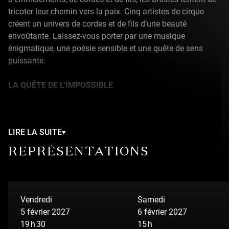
tricoter leur chemin vers la paix. Cinq artistes de cirque
créent un univers de cordes et de fils d’une beauté
envoûtante. Laissez-vous porter par une musique
énigmatique, une poésie sensible et une quête de sens
puissante.
LA QUÊTE DE L’IMPOSSIBLE
Les scientifiques croient que le fait d’aspirer à quelque
chose de meilleur est ce qui nous maintient en vie. Le pire
LIRE LA SUITE
scénario serait d’atteindre nos objectifs sans trouver un
nouvel élan à poursuivre. Les artistes de cirque cherchent
REPRÉSENTATIONS
souvent à accomplir l’impossible. La quête de l’impossible
est-elle la voie vers le bonheur? Aspirer à la paix sur Terre,
est-ce poursuivre l’impossible? L’effort en lui-même peut-il
faire une différence? Est-il possible de faire la paix?
Vendredi
Samedi
5 février 2027
6 février 2027
À PROPOS DE CIRKUS CIRKÖR
19 h 30
15 h