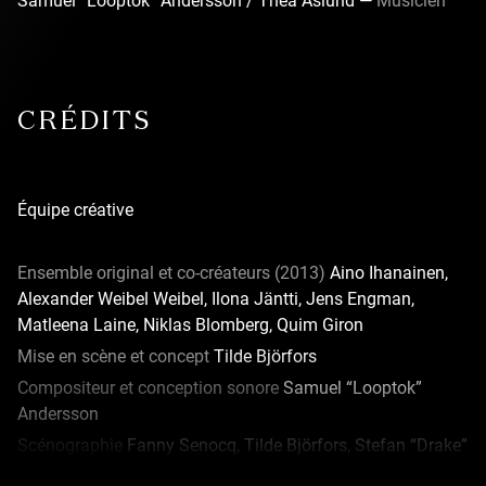
Samuel “Looptok” Andersson / Thea Åslund —
Musicien
CRÉDITS
Équipe créative
Ensemble original et co-créateurs (2013)
Aino Ihanainen,
Alexander Weibel Weibel, Ilona Jäntti, Jens Engman,
Matleena Laine, Niklas Blomberg, Quim Giron
Mise en scène et concept
Tilde Björfors
Compositeur et conception sonore
Samuel “Looptok”
Andersson
Scénographie
Fanny Senocq, Tilde Björfors, Stefan “Drake”
Karlström, Joel Jedström & l’ensemble