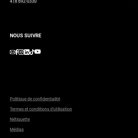
undefined
418 692-0330
NOUS SUIVRE
undefined
undefined
undefined
undefined
undefined
Politique de confidentialité
Termes et conditions d'utilisation
Facebook
undefined
linkedin
undefined
twitter
undefined
Courriel
Nétiquette
Médias