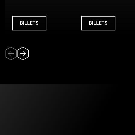
Québec à sa vie d’agent de bord pour Air Canada, jusqu’à
sa mort en 1984. Mais c’est surtout à travers le regard du
narrateur que se tisse la dramaturgie : un regard qui
BILLETS
BILLETS
confronte les souvenirs personnels aux récits collectifs, et
UNDEFINED
UNDEFINED
les fantômes du passé aux inquiétudes du présent.
Une œuvre qui fait dialoguer les époques, où se croisent la
lucidité de l’homme mûr, l’insouciance de la jeunesse des
années 80 et la vulnérabilité révélée par la pandémie
contemporaine. Une traversée profondément humaine sur
la mémoire, la stigmatisation et notre besoin de donner un
visage aux catastrophes collectives.