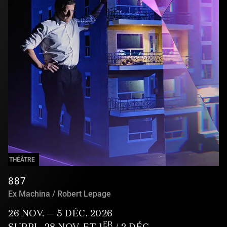
THÉÂTRE
887
Ex Machina / Robert Lepage
26 NOV. — 5 DÉC. 2026
ER
SUPPL. 28 NOV. ET 1
/ 2 DÉC.