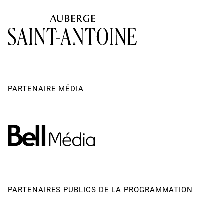
Adjoint à l'équipe de création
Christian Garon
Agente de Robert Lepage
Lynda Beaulieu
Une production
Ex Machina
Producteur - Ex Machina
Stéphane Mongeau
PARTENAIRE MÉDIA
PARTENAIRES PUBLICS DE LA PROGRAMMATION