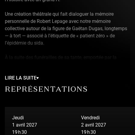
Une création théâtrale qui fait dialoguer la mémoire
personnelle de Robert Lepage avec notre mémoire
collective autour de la figure de Gaëtan Dugas, longtemps
— à tort — associé à l’étiquette de « patient zéro » de
l’épidémie du sida.
À la suite des funérailles de sa tante, emportée par la
Covid-19, Robert découvre par hasard la tombe de Gaëtan
Dugas. Cette découverte fortuite devient le point de départ
LIRE LA SUITE
d’un voyage entre mémoire intime et histoire collective. La
dramaturgie se déploie à travers trois temporalités : les
REPRÉSENTATIONS
années 1980, marquées par l’émergence du sida; l’année
1983, durant laquelle Robert sillonne le Canada en tournée
avec sa troupe; puis 2020, frappée par une pandémie
mondiale qui ravive peurs, réflexes et stigmates. À la
Jeudi
Vendredi
frontière du documentaire et de la fiction, le récit retrace le
1 avril 2027
2 avril 2027
parcours de Gaëtan Dugas — de son adolescence à
19 h 30
19 h 30