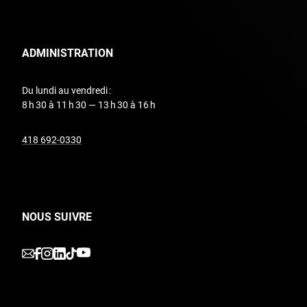
ADMINISTRATION
Du lundi au vendredi :
8 h 30 à 11 h 30 — 13 h 30 à 16 h
undefined
418 692-0330
NOUS SUIVRE
undefined
undefined
undefined
undefined
undefined