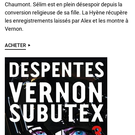
Chaumont. Sélim est en plein désespoir depuis la
conversion religieuse de sa fille. La Hyène récupère
les enregistrements laissés par Alex et les montre à
Vernon.
ACHETER
U
N
D
E
F
I
N
E
D