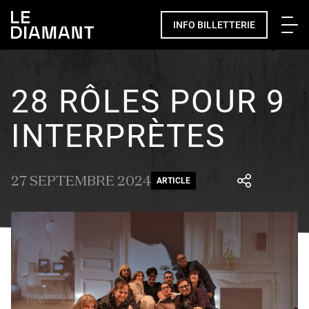
Me
INFO BILLETTERIE
28 RÔLES POUR 9
INTERPRÈTES
27 SEPTEMBRE 2024
ARTICLE
Facebook
undefined
linkedin
undefined
twitter
undefined
Courriel