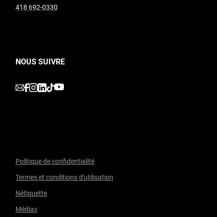
undefined
418 692-0330
NOUS SUIVRE
undefined
undefined
undefined
undefined
undefined
Politique de confidentialité
Termes et conditions d'utilisation
Nétiquette
Médias