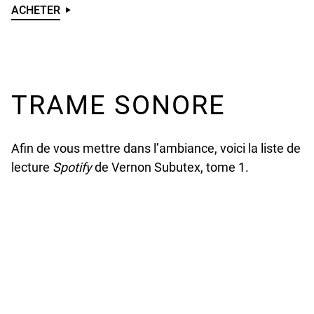
ACHETER
U
N
D
E
F
TRAME SONORE
I
N
E
Afin de vous mettre dans l’ambiance, voici la liste de
D
lecture
Spotify
de Vernon Subutex, tome 1.