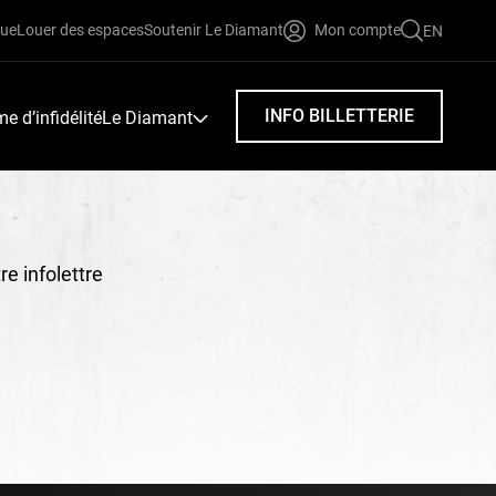
que
Louer des espaces
Soutenir Le Diamant
Mon compte
EN
FAIRE
UNE
RECHERC
INFO BILLETTERIE
 d’infidélité
Le Diamant
e infolettre