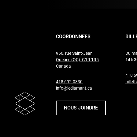
COORDONNÉES
BILL
966, rue Saint-Jean
Du ma
Québec (QC) G1R 1R5
14 h 3
undefined
Canada
418 6
undefined
418 692-0330
billet
info@lediamant.ca
NOUS JOINDRE