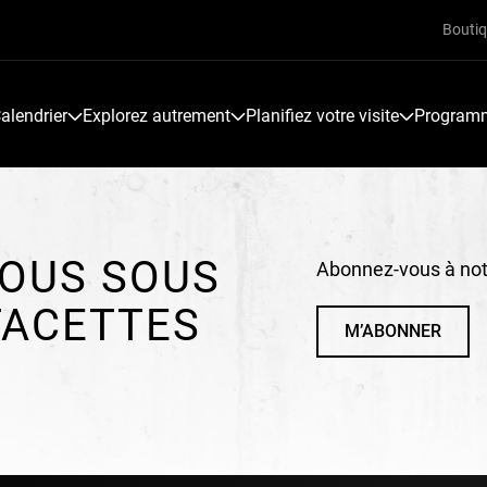
Bouti
alendrier
Explorez autrement
Planifiez votre visite
Programme
OUS SOUS
Abonnez-vous à notr
FACETTES
M’ABONNER