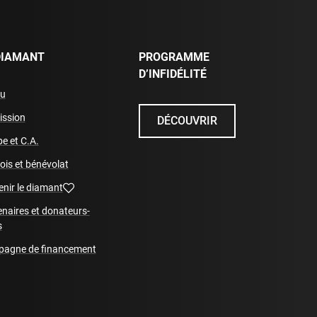
DIAMANT
PROGRAMME
D’INFIDÉLITÉ
eu
ission
DÉCOUVRIR
e et C.A.
ois et bénévolat
enir le diamant
enaires et donateurs-
s
agne de financement