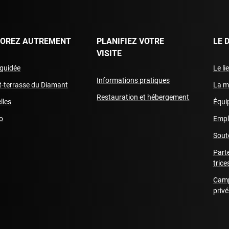
LOREZ AUTREMENT
PLANIFIEZ VOTRE
LE 
VISITE
 guidée
Le li
Informations pratiques
it-terrasse du Diamant
La m
Restauration et hébergement
lles
Équip
o
Empl
Sout
Part
trice
Camp
privé