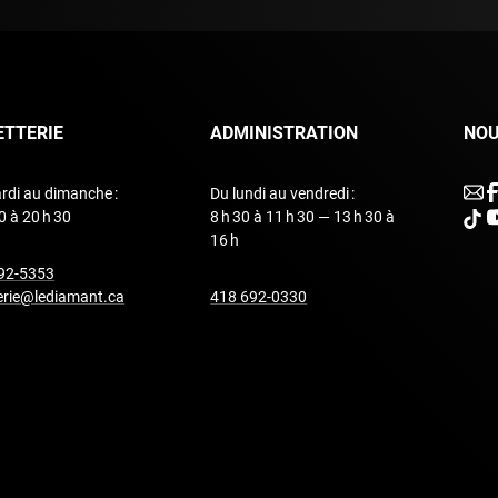
ETTERIE
ADMINISTRATION
NOU
u
rdi au dimanche :
Du lundi au vendredi :
0 à 20 h 30
8 h 30 à 11 h 30 — 13 h 30 à
unde
u
16 h
undefined
92-5353
undefined
terie@lediamant.ca
418 692-0330