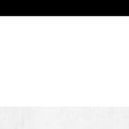
 lettres du Québec, le Conseil des arts de Montréal. La
 à remercier très chaleureusement tous les donateurs du
José Navas.