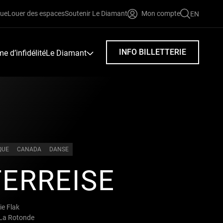
que
Louer des espaces
Soutenir Le Diamant
Mon compte
EN
FAIRE
UNE
RECHERC
INFO BILLETTERIE
 d’infidélité
Le Diamant
QUE
CANADA
DANSE
ERREISE
e Flak
 La Rotonde