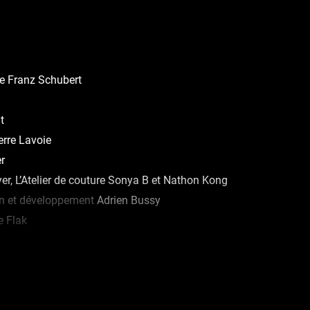
e Franz Schubert
t
erre Lavoie
r
r, L’Atelier de couture Sonya B et Nathon Kong
on et développement
Adrien Bussy
 Flak
e pour leur soutien le Conseil des arts du Canada, le