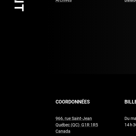
Archives
Balad
COORDONNÉES
BILL
966, rue Saint-Jean
Du ma
Québec (QC) G1R 1R5
14 h 3
undefined
Canada