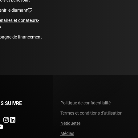
ois et bénévolat
enir le diamant
enaires et donateurs-
s
agne de financement
S SUIVRE
Politique de confidentialité
Termes et conditions d'utilisation
ndefined
undefined
undefined
Nétiquette
fined
ndefined
Médias