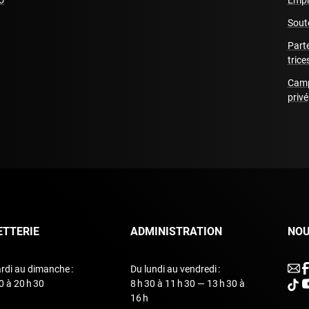
o
Empl
Sout
Part
trice
Camp
privé
ETTERIE
ADMINISTRATION
NOU
u
rdi au dimanche :
Du lundi au vendredi :
0 à 20 h 30
8 h 30 à 11 h 30 — 13 h 30 à
unde
u
16 h