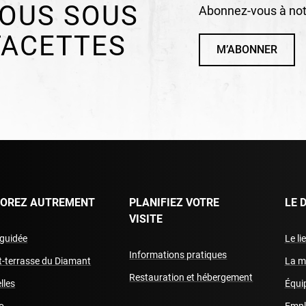
OUS SOUS
Abonnez-vous à notr
FACETTES
M’ABONNER
LOREZ AUTREMENT
PLANIFIEZ VOTRE
LE 
VISITE
 guidée
Le li
Informations pratiques
it-terrasse du Diamant
La m
Restauration et hébergement
lles
Équip