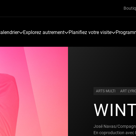
Bouti
alendrier
Explorez autrement
Planifiez votre visite
Programme
ARTS MULTI
ART LYRI
WINT
José Navas/Compagni
En coproduction avec