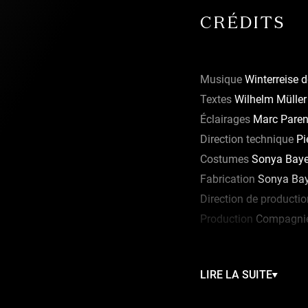
CRÉDITS
e Vancouver
 ses
ersion
Musique
Winterreise d
 suivie d’une
Textes
Wilhelm Müller
a. José
Éclairages
Marc Paren
se du Centre
Direction technique
Pi
té dans une
Costumes
Sonya Baye
et en Asie.
Fabrication
Sonya Baye
Direction de producti
Production
Compagnie
LIRE LA SUITE
Compagnie Flak remerci