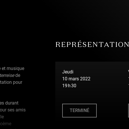
REPRÉSENTATIO
e et musique
Jeudi
erreise
de
10 mars 2022
tation pour
19 h 30
les durant
pour ses amis
TERMINÉ
le
 poème