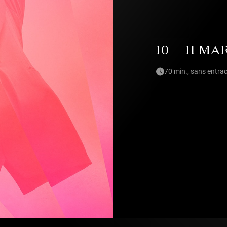
10 — 11 MA
70 min., sans entra