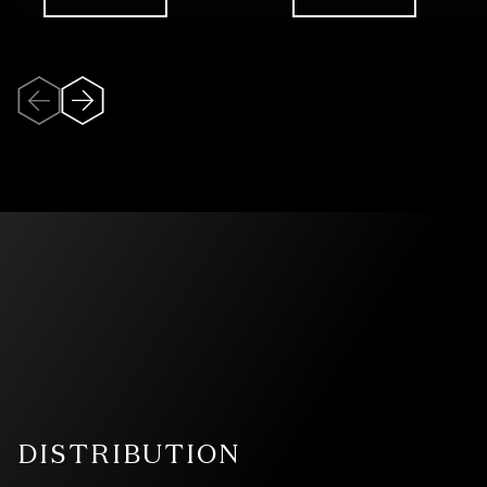
UNDEFINED
UNDEFINED
Èva-Dannika GEKAS* : Rivière de mes yeux
Alexandre CÔTÉ* : Commencement perpétuel
Jean BARRETTE* : Le jeu
Charles GAGNON* : Maison fermée
André MATHIEU : Trio pour violon, violoncelle et piano
*
de la classe de composition de Yannick Plamondon
Depuis 2020, Le Diamant et Les Violons du Roy ont
entamé une riche collaboration autour du piano Gilles-
Tremblay sis au Foyer du Diamant.
DISTRIBUTION