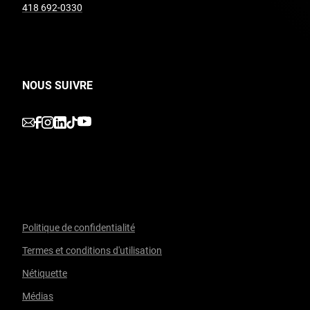
undefined
418 692-0330
NOUS SUIVRE
undefined
undefined
undefined
undefined
undefined
Politique de confidentialité
Termes et conditions d'utilisation
Facebook
undefined
linkedin
undefined
twitter
undefined
Courriel
Nétiquette
Médias