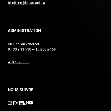
billetterie@lediamant.ca
ADMINISTRATION
Du lundi au vendredi :
8 h 30 à 11 h 30 — 13 h 30 à 16 h
undefined
418 692-0330
NOUS SUIVRE
undefined
undefined
undefined
undefined
undefined