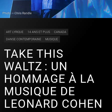
Photo — Chris Randle
ART LYRIQUE
14 ANS ET PLUS
CANADA
DANSE CONTEMPORAINE
MUSIQUE
TAKE THIS
WALTZ : UN
HOMMAGE À LA
MUSIQUE DE
LEONARD COHEN