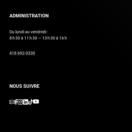
ADMINISTRATION
Du lundi au vendredi :
8 h 30 à 11 h 30 — 13 h 30 à 16 h
undefined
418 692-0330
NOUS SUIVRE
undefined
undefined
undefined
undefined
undefined