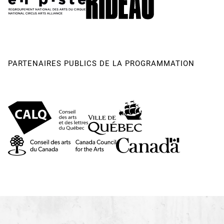
Concept des costumes
Johanne Madore
Réalisation des costumes
Michael Slack avec le soutien
initial de Josée Madore et White Label, Isabelle Roger et
Marie Laflamme / Par Apparat Confection Créative
Répétitrice
Mireille Leblanc
PARTENAIRES PUBLICS DE LA PROGRAMMATION
Entraineuse
Nadia Richer
Rédaction
Johanne Madore et Pierre Przysiezniak
Tournage et vidéaste
Luc Tremblay
Photographes
Rolline Laporte, Paul Litherland et Rodolphe
St-Arneault
Administration
Johanne Madore
Soutien ponctuel
Diagramme Gestion Culturelle, La Cie des
Autres
Subventionneurs
Le Conseil des arts et Lettres de Montréal,
le Conseil des arts du Canada, le Conseil des arts de
Montréal
Producteurs
Johanne Madore et le Collectif Chimère, Pierre