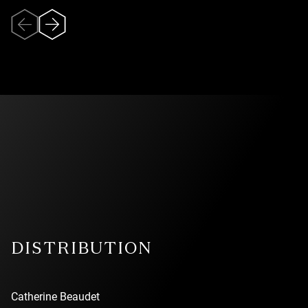
émergeant des contes de mon enfance, recâbler mes
souvenirs du vaste lieu sombre – cette ‘soute’/entrepôt à
matériaux du magasin familial – et y fabuler des corps
hiératiques et érotiques, de nouvelles chimères flottant et
se métamorphosant entre les parois chrysalides des voiles
de
NYX
. » – Johanne Madore
Veuillez accepter
l’utilisation des
témoins (cookies)
pour pouvoir
visionner la vidéo.
DISTRIBUTION
Catherine Beaudet