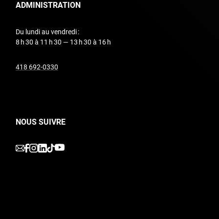
ADMINISTRATION
Du lundi au vendredi :
8 h 30 à 11 h 30 — 13 h 30 à 16 h
undefined
418 692-0330
NOUS SUIVRE
undefined
undefined
undefined
undefined
undefined