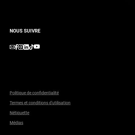
NOUS SUIVRE
undefined
undefined
undefined
undefined
undefined
Politique de confidentialité
Termes et conditions d'utilisation
Facebook
undefined
linkedin
undefined
twitter
undefined
Courriel
Nétiquette
Médias