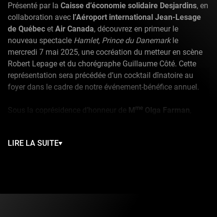
Présenté par la
Caisse d’économie solidaire Desjardins
, en
collaboration avec
l’Aéroport international Jean-Lesage
de Québec
et
Air Canada
, découvrez en primeur le
nouveau spectacle
Hamlet, Prince du Danemark
le
mercredi 7 mai 2025, une cocréation du metteur en scène
Robert Lepage et du chorégraphe Guillaume Côté. Cette
représentation sera précédée d’un cocktail dînatoire au
foyer dans le cadre de notre événement-bénéfice annuel.
me
Sous la coprésidence d’honneur de
M
Olga Farman
,
Présidente-directrice générale de l’Administration portuaire
de Québec, et de
M. Jean St-Gelais
, Président des conseils
LIRE LA SUITE
d’administration de Mutuelle Beneva et Groupe Beneva inc.
et Président du conseil d’administration de la Caisse de
dépôt et placement du Québec, c’est un rendez-vous à ne
pas manquer !
Veuillez accepter
l’utilisation des
BILLET
VIP