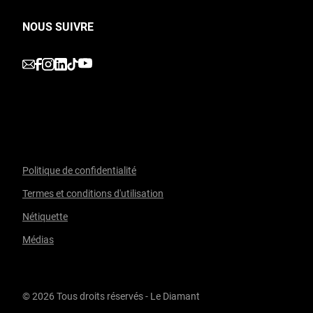
NOUS SUIVRE
undefined
undefined
undefined
undefined
undefined
Politique de confidentialité
Termes et conditions d'utilisation
Facebook
undefined
linkedin
undefined
twitter
undefined
Courriel
Nétiquette
Médias
© 2026 Tous droits réservés - Le Diamant