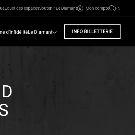
que
Louer des espaces
Soutenir Le Diamant
Mon compte
EN
FAIRE
UNE
RECHERC
INFO BILLETTERIE
 d’infidélité
Le Diamant
DD
S