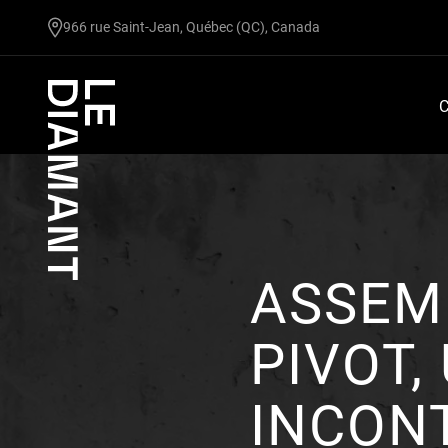
undefined
966 rue Saint-Jean, Québec (QC), Canada
C
ASSEMB
PIVOT,
INCON