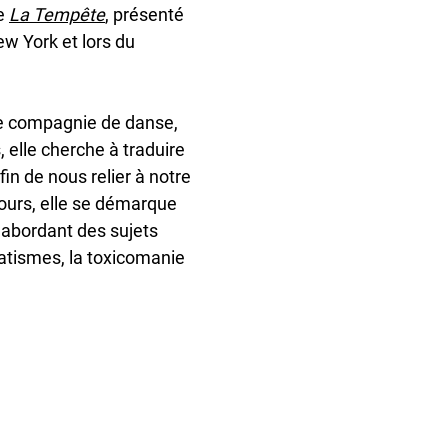
u
le
La Tempête
, présenté
n
w York et lors du
d
e
f
re compagnie de danse,
i
 elle cherche à traduire
n
in de nous relier à notre
e
cours, elle se démarque
d
 abordant des sujets
matismes, la toxicomanie