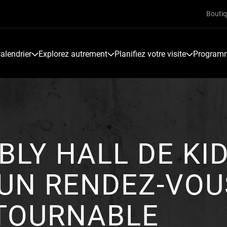
Bouti
alendrier
Explorez autrement
Planifiez votre visite
Programme
LY HALL DE KI
 UN RENDEZ-VOU
TOURNABLE