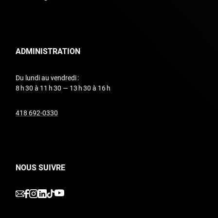
ADMINISTRATION
Du lundi au vendredi :
8 h 30 à 11 h 30 — 13 h 30 à 16 h
undefined
418 692-0330
NOUS SUIVRE
undefined
undefined
undefined
undefined
undefined