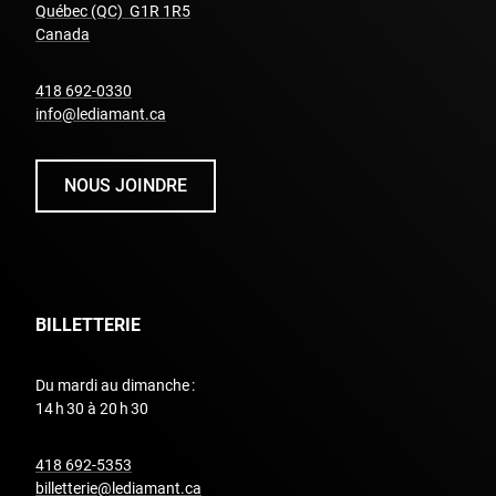
Québec (QC) G1R 1R5
undefined
Canada
undefined
418 692-0330
info@lediamant.ca
NOUS JOINDRE
BILLETTERIE
Du mardi au dimanche :
14 h 30 à 20 h 30
undefined
418 692-5353
billetterie@lediamant.ca