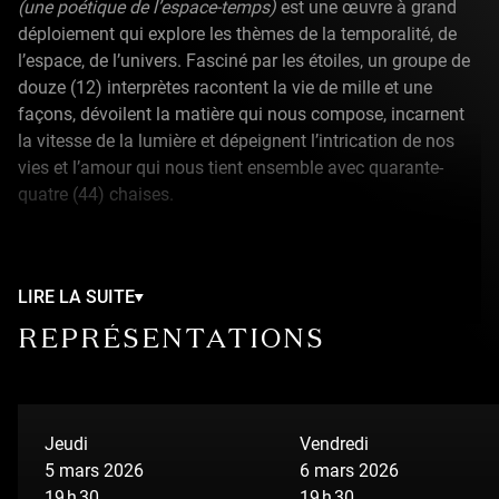
(une poétique de l’espace-temps)
est une œuvre à grand
déploiement qui explore les thèmes de la temporalité, de
l’espace, de l’univers. Fasciné par les étoiles, un groupe de
douze (12) interprètes racontent la vie de mille et une
façons, dévoilent la matière qui nous compose, incarnent
la vitesse de la lumière et dépeignent l’intrication de nos
vies et l’amour qui nous tient ensemble avec quarante-
quatre (44) chaises.
Cette ambitieuse création combine acrobaties,
mouvements et texte poétique pour interroger notre place
LIRE LA SUITE
dans l’univers et le sens de l’existence. Alternant entre une
adresse directe au public et des tableaux brouillant les
REPRÉSENTATIONS
frontières entre réalité et dimensions mystérieuses, la pièce
fait appel à la curiosité et à l’émerveillement. Petit à petit,
les images se construisent pour créer une œuvre artistique
ou… métaphysique.
Jeudi
Vendredi
5 mars 2026
6 mars 2026
DynamO Théâtre propose une création audacieuse,
19 h 30
19 h 30