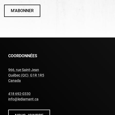
M’ABONNER
COORDONNÉES
966, rue Saint-Jean
Québec (QC) G1R 1R5
undefined
Canada
undefined
418 692-0330
info@lediamant.ca