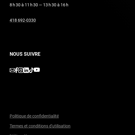
8 h 30 à 11 h 30 — 13 h 30 à 16 h
undefined
418 692-0330
NOUS SUIVRE
undefined
undefined
undefined
undefined
undefined
Politique de confidentialité
Termes et conditions d'utilisation
Facebook
undefined
linkedin
undefined
twitter
undefined
Courriel