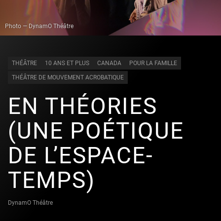
Photo — DynamO Théâtre
THÉÂTRE
10 ANS ET PLUS
CANADA
POUR LA FAMILLE
THÉÂTRE DE MOUVEMENT ACROBATIQUE
EN THÉORIES
(UNE POÉTIQUE
DE L’ESPACE-
TEMPS)
DynamO Théâtre