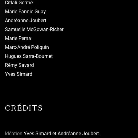
audacieux à un large public – enfants, adolescents et
Citlali Germé
familles –, de raconter des histoires qui font vibrer
Marie Fannie Guay
physiquement et émotivement, de réfléchir le monde à
Andréanne Joubert
travers les prismes du mouvement, de l’image et du texte.
Samuelle McGowan-Richer
Son terrain de jeu est vaste, et son ambition de rejoindre
Marie Perna
les cœurs des humains, petits et grands, plus vaste encore.
Marc-André Poliquin
Hugues Sarra-Bournet
Rémy Savard
Yves Simard
CRÉDITS
Idéation
Yves Simard et Andréanne Joubert