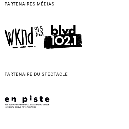
Foucault, Amandine Garrido Gonzalez, Citlali Germé, Marie
PARTENAIRES MÉDIAS
Fannie Guay, Andréanne Joubert, Françoise Lépine, Josette
Lépine, Xavier Malo, Samuelle McGowan-Richer, Kiamika,
Matthew Monty, Béatriz Pantojo, Marie Perna, Marc-André
Poliquin, Yue Qi, Hugues Sarra-Bournet, Rémy Savard, Yves
Simard
PARTENAIRE DU SPECTACLE