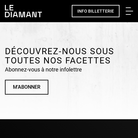
Me
INFO BILLETTERIE
Facebook
undefined
linkedin
undefined
twitter
undefined
Courriel
DÉCOUVREZ-NOUS SOUS
TOUTES NOS FACETTES
Abonnez-vous à notre infolettre
M’ABONNER