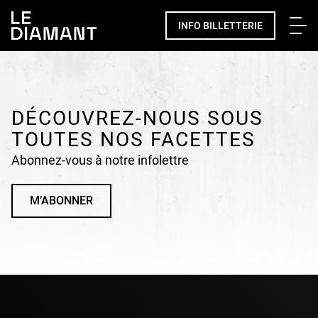
Me
INFO BILLETTERIE
Facebook
undefined
linkedin
undefined
twitter
undefined
Courriel
DÉCOUVREZ-NOUS SOUS
TOUTES NOS FACETTES
Abonnez-vous à notre infolettre
M’ABONNER