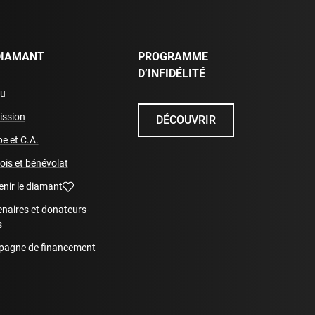
DIAMANT
PROGRAMME
D’INFIDÉLITÉ
eu
ission
DÉCOUVRIR
e et C.A.
ois et bénévolat
enir le diamant
enaires et donateurs-
s
agne de financement