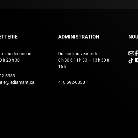
ETTERIE
ADMINISTRATION
NOU
u
rdi au dimanche :
Du lundi au vendredi :
0 à 20 h 30
8 h 30 à 11 h 30 — 13 h 30 à
unde
u
16 h
undefined
92-5353
undefined
terie@lediamant.ca
418 692-0330