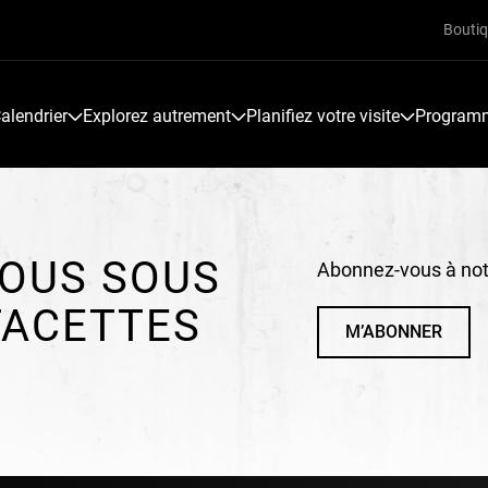
Bouti
alendrier
Explorez autrement
Planifiez votre visite
Programme
OUS SOUS
Abonnez-vous à notr
FACETTES
M’ABONNER