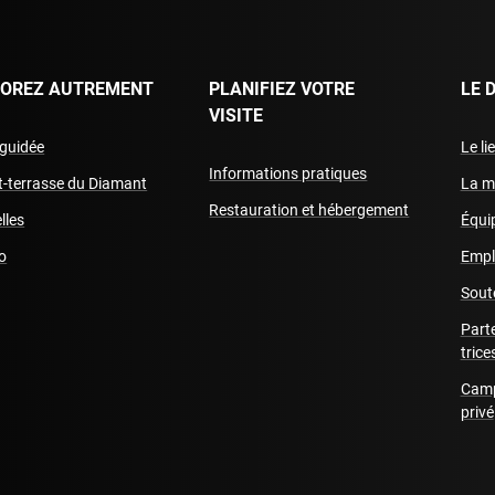
LOREZ AUTREMENT
PLANIFIEZ VOTRE
LE 
VISITE
 guidée
Le li
Informations pratiques
it-terrasse du Diamant
La m
Restauration et hébergement
lles
Équip
o
Empl
Sout
Part
trice
Camp
privé