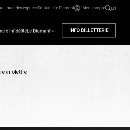
que
Louer des espaces
Soutenir Le Diamant
Mon compte
EN
FAIRE
UNE
RECHERC
INFO BILLETTERIE
 d’infidélité
Le Diamant
e infolettre