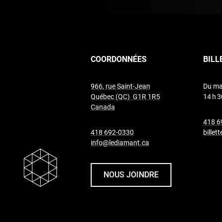
COORDONNÉES
BILL
966, rue Saint-Jean
Du ma
Québec (QC) G1R 1R5
14 h 3
undefined
Canada
418 6
undefined
418 692-0330
billet
info@lediamant.ca
NOUS JOINDRE