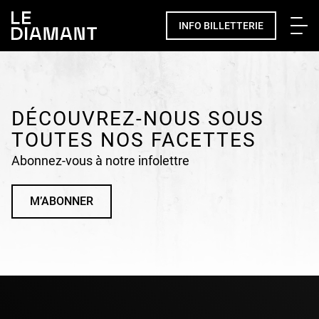
Me
INFO BILLETTERIE
Facebook
undefined
linkedin
undefined
twitter
undefined
Courriel
DÉCOUVREZ-NOUS SOUS
TOUTES NOS FACETTES
Abonnez-vous à notre infolettre
M’ABONNER