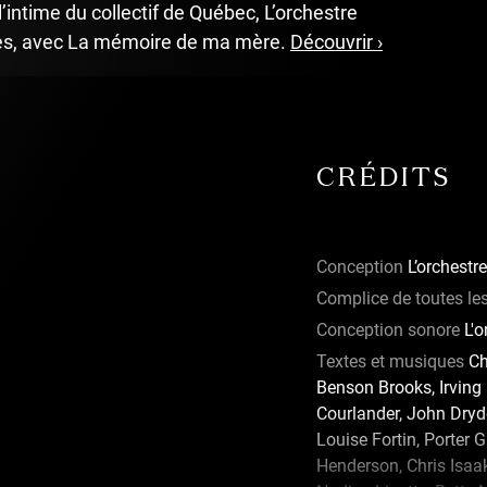
serve et
’intime du collectif de Québec, L’orchestre
tuits, la
undefined
s, avec La mémoire de ma mère.
Découvrir ›
ctique, où
théâtre-
’embrasser
i advient.
CRÉDITS
-
llectif
Conception
L’orchestr
à Québec en
urs
Complice de toutes le
t comme un
Conception sonore
L'o
une
Textes et musiques
Ch
r la scène ou
Benson Brooks, Irving 
ue à Tom
Courlander, John Dryde
avane
,
Les
Louise Fortin, Porter
s ont été
Henderson, Chris Isaak
es dans une