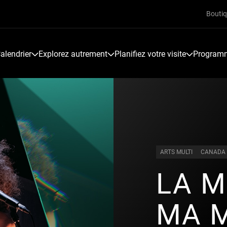
Bouti
alendrier
Explorez autrement
Planifiez votre visite
Programme
ARTS MULTI
CANADA
LA M
MA 