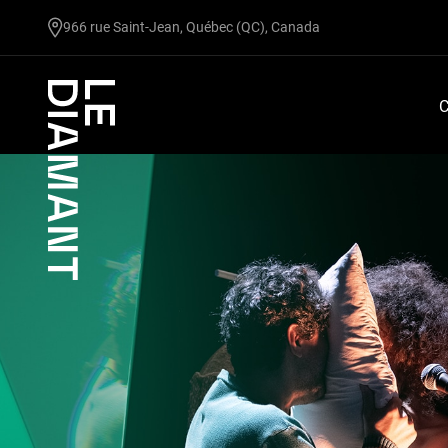
undefined
966 rue Saint-Jean, Québec (QC), Canada
Facebook
undefined
linkedin
undefined
twitter
undefined
Courriel
C