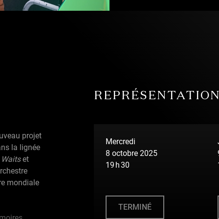
Photo — Jacynthe Carrier
REPRÉSENTATIO
uveau projet
Mercredi
ns la lignée
8 octobre 2025
 Waits
et
19 h 30
orchestre
re mondiale
TERMINÉ
moires