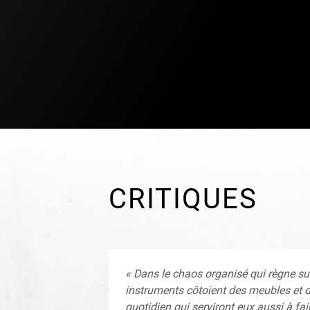
vingtaine de pays d’Europe, d’Amérique et
Choisi par Robert Lepage pour recevoir le
de la Ville de Toronto de la Fondation Gl
2013, L’ODHO a également reçu le Prix Vi
2015.
Le Diamant a présenté
Joue à Tom Waits
CRITIQUES
« Dans le chaos organisé qui règne su
instruments côtoient des meubles et d
quotidien qui serviront eux aussi à fai