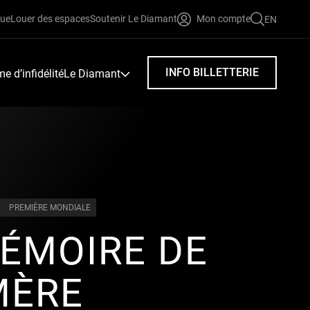
que
Louer des espaces
Soutenir Le Diamant
Mon compte
EN
FAIRE
UNE
RECHERC
INFO BILLETTERIE
 d’infidélité
Le Diamant
PREMIÈRE MONDIALE
ÉMOIRE DE
MÈRE